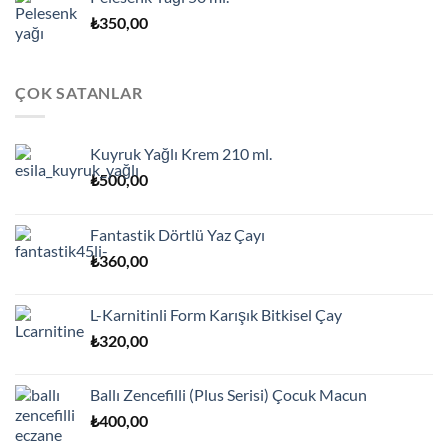
₺
350,00
ÇOK SATANLAR
Kuyruk Yağlı Krem 210 ml.
₺
500,00
Fantastik Dörtlü Yaz Çayı
₺
360,00
L-Karnitinli Form Karışık Bitkisel Çay
₺
320,00
Ballı Zencefilli (Plus Serisi) Çocuk Macun
₺
400,00