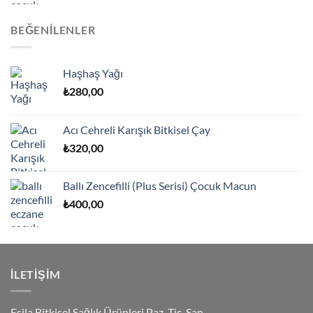
BEĞENILENLER
Haşhaş Yağı
₺
280,00
Acı Cehreli Karışık Bitkisel Çay
₺
320,00
Ballı Zencefilli (Plus Serisi) Çocuk Macun
₺
400,00
İLETIŞIM
Esila Bitkisel Sağlık Ürünleri Paz. Tic. San.