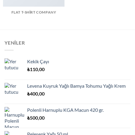
FLAT T-SHIRT COMPANY
YENILER
Kekik Çayı
₺
110,00
Levena Kuyruk Yağlı Bamya Tohumu Yağlı Krem
₺
400,00
Polenli Harnuplu KGA Macun 420 gr.
₺
500,00
Pelesenk Yağı 50 ml.